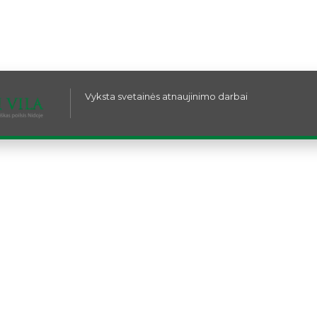
Vyksta svetainės atnaujinimo darbai